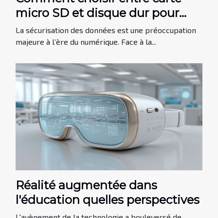
micro SD et disque dur pour
sécuriser vos données ?
La sécurisation des données est une préoccupation
majeure à l’ère du numérique. Face à la...
Réalité augmentée dans
l'éducation quelles perspectives
L'avènement de la technologie a bouleversé de