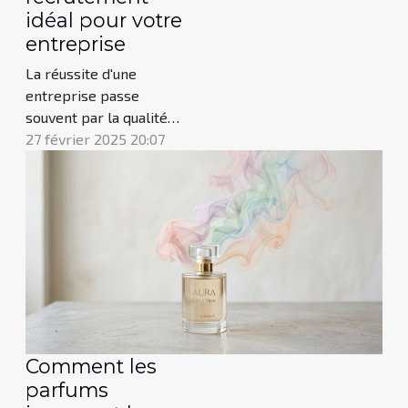
idéal pour votre
entreprise
La réussite d'une
entreprise passe
souvent par la qualité
de ses recrutements,
27 février 2025 20:07
un enjeu stratégique
pour assurer sa
compétitivité et son
développement. La
sélection d'un cabinet
de recrutement adapté
à vos besoins peut
s'avérer être une tâche
complexe. Cet article
propose une
Comment les
exploration des...
parfums