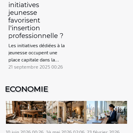
initiatives
jeunesse
favorisent
l'insertion
professionnelle ?
Les initiatives dédiées à la
jeunesse occupent une
place capitale dans la
facilitation de l'insertion
21 septembre 2025 00:26
professionnelle. Grâce à
des dispositifs innovants
ECONOMIE
et adaptés, elles
permettent aux jeunes de
franchir avec assurance
les premières étapes vers
l'emploi. Découvrez, au fil
de cet article, comment...
10 juin 2026 00:26
14 mai 2026 02:06
23 février 2026