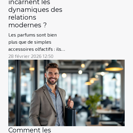
incarnent les
dynamiques des
relations
modernes ?
Les parfums sont bien
plus que de simples
accessoires olfactifs : ils
reflètent subtilement les
28 février 2026 12:50
mouvements et
transformations de la
société contemporaine,
notamment en matière de
relations. À travers leurs
essences, ils traduisent la
diversité, la complexité et
l’évolution des liens
humains à...
Comment les