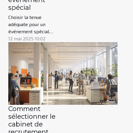
spécial
Choisir la tenue
adéquate pour un
événement spécial
peut parfois s'avérer
12 mai 2025 10:02
être un véritable défi.
Entre le respect du
code vestimentaire et
l'expression de votre
style personnel, la
marge de manœuvre
semble étroite. Cet
article se propose de
vous guider pas à pas
Comment
vers la sélection idéale
sélectionner le
qui vous...
cabinet de
recrutement