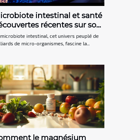
icrobiote intestinal et santé
écouvertes récentes sur son
mpact et conseils pour en
microbiote intestinal, cet univers peuplé de
rendre soin
liards de micro-organismes, fascine la...
omment le magnésium