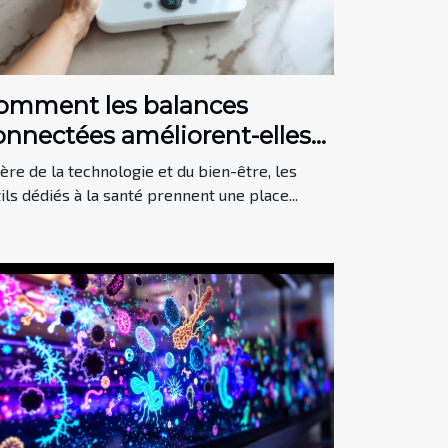
omment les balances
onnectées améliorent-elles
e suivi de la santé en 2025 ?
'ère de la technologie et du bien-être, les
ils dédiés à la santé prennent une place...