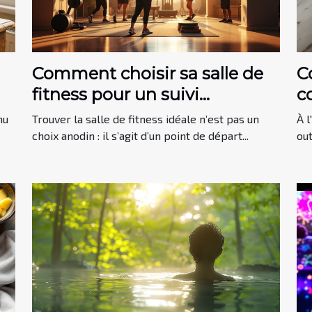
Comment choisir sa salle de
C
fitness pour un suivi
c
professionnel optimal ?
l
nu
Trouver la salle de fitness idéale n’est pas un
À l
choix anodin : il s’agit d’un point de départ...
out