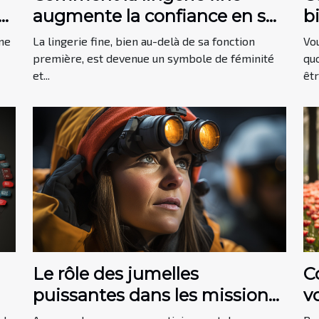
s
augmente la confiance en soi
b
chez les femmes
v
une
La lingerie fine, bien au-delà de sa fonction
Vo
première, est devenue un symbole de féminité
qu
et...
êtr
C
Le rôle des jumelles
v
puissantes dans les missions
de sauvetage en montagne