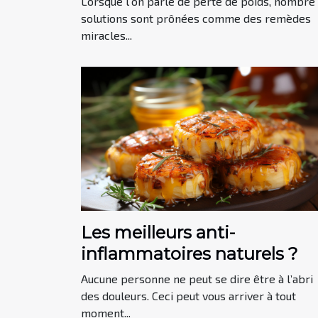
Lorsque l'on parle de perte de poids, nombre
graisse
solutions sont prônées comme des remèdes
miracles...
Les meilleurs anti-
inflammatoires naturels ?
Aucune personne ne peut se dire être à l’abri
des douleurs. Ceci peut vous arriver à tout
moment...