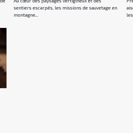
Pre
 de
Au cœur des paysages vertigineux et des
ais
sentiers escarpés, les missions de sauvetage en
les.
montagne...