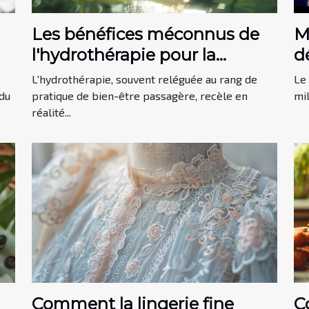
Les bénéfices méconnus de
M
l'hydrothérapie pour la
d
récupération physique et
i
L'hydrothérapie, souvent reléguée au rang de
Le 
mentale
p
du
pratique de bien-être passagère, recèle en
mil
réalité...
Comment la lingerie fine
C