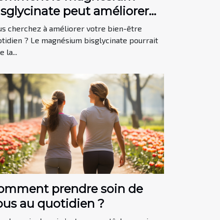
isglycinate peut améliorer
otre bien-être quotidien
us cherchez à améliorer votre bien-être
otidien ? Le magnésium bisglycinate pourrait
e la...
omment prendre soin de
ous au quotidien ?