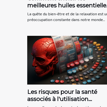
meilleures huiles essentielle
pour la relaxation
La quête du bien-être et de la relaxation est 
préoccupation constante dans notre monde...
Les risques pour la santé
associés à l'utilisation
prolongée de brûleurs de