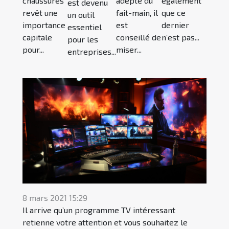
chaussures
adepte du
également
est devenu
revêt une
fait-main, il
que ce
un outil
importance
est
dernier
essentiel
capitale
conseillé de
n’est pas...
pour les
pour...
miser...
entreprises...
8 mars 2021 15:29
Il arrive qu’un programme TV intéressant
retienne votre attention et vous souhaitez le