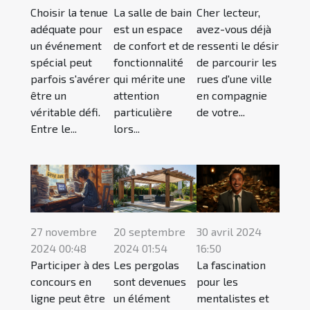
Choisir la tenue
La salle de bain
Cher lecteur,
adéquate pour
est un espace
avez-vous déjà
un événement
de confort et de
ressenti le désir
spécial peut
fonctionnalité
de parcourir les
parfois s'avérer
qui mérite une
rues d'une ville
être un
attention
en compagnie
véritable défi.
particulière
de votre...
Entre le...
lors...
27 novembre
20 septembre
30 avril 2024
2024 00:48
2024 01:54
16:50
Participer à des
Les pergolas
La fascination
concours en
sont devenues
pour les
ligne peut être
un élément
mentalistes et