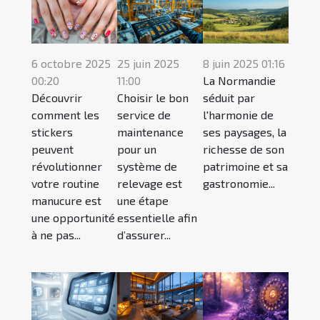
6 octobre 2025
25 juin 2025
8 juin 2025 01:16
00:20
11:00
La Normandie
Découvrir
Choisir le bon
séduit par
comment les
service de
l'harmonie de
stickers
maintenance
ses paysages, la
peuvent
pour un
richesse de son
révolutionner
système de
patrimoine et sa
votre routine
relevage est
gastronomie...
manucure est
une étape
une opportunité
essentielle afin
à ne pas...
d’assurer...