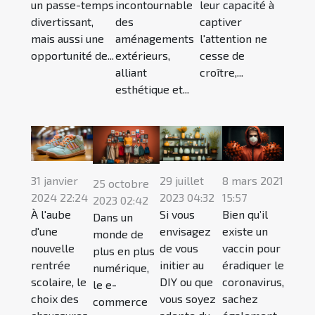
un passe-temps
incontournable
leur capacité à
divertissant,
des
captiver
mais aussi une
aménagements
l'attention ne
opportunité de...
extérieurs,
cesse de
alliant
croître,...
esthétique et...
31 janvier
29 juillet
8 mars 2021
25 octobre
2024 22:24
2023 04:32
15:57
2023 02:42
À l'aube
Si vous
Bien qu’il
Dans un
d'une
envisagez
existe un
monde de
nouvelle
de vous
vaccin pour
plus en plus
rentrée
initier au
éradiquer le
numérique,
scolaire, le
DIY ou que
coronavirus,
le e-
choix des
vous soyez
sachez
commerce