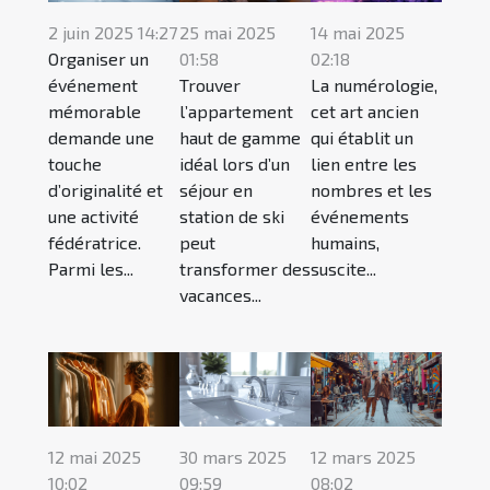
2 juin 2025 14:27
25 mai 2025
14 mai 2025
Organiser un
01:58
02:18
événement
Trouver
La numérologie,
mémorable
l’appartement
cet art ancien
demande une
haut de gamme
qui établit un
touche
idéal lors d’un
lien entre les
d’originalité et
séjour en
nombres et les
une activité
station de ski
événements
fédératrice.
peut
humains,
Parmi les...
transformer des
suscite...
vacances...
12 mai 2025
30 mars 2025
12 mars 2025
10:02
09:59
08:02