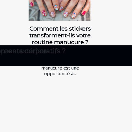
Comment les stickers
transforment-ils votre
routine manucure ?
age
space extérieur
ments corporatifs ?
Découvrir comment les
stickers peuvent
révolutionner votre routine
manucure est une
opportunité à...