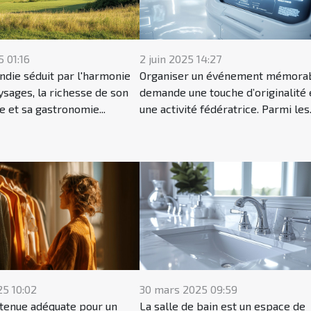
5 01:16
2 juin 2025 14:27
die séduit par l'harmonie
Organiser un événement mémora
ysages, la richesse de son
demande une touche d’originalité 
 et sa gastronomie...
une activité fédératrice. Parmi les.
25 10:02
30 mars 2025 09:59
a tenue adéquate pour un
La salle de bain est un espace de