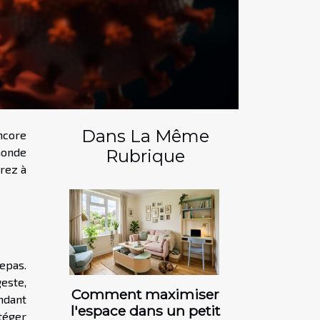
Dans La Même
ncore
 monde
Rubrique
vrez à
repas.
este,
Comment maximiser
endant
l'espace dans un petit
téger