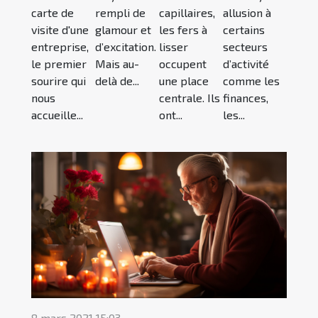
carte de
rempli de
capillaires,
allusion à
visite d'une
glamour et
les fers à
certains
entreprise,
d’excitation.
lisser
secteurs
le premier
Mais au-
occupent
d’activité
sourire qui
delà de...
une place
comme les
nous
centrale. Ils
finances,
accueille...
ont...
les...
8 mars 2021 15:03