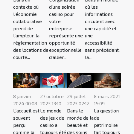
contexte où
d'une soirée
où les
l'économie
casino pour
informations
collaborative
votre
circulent avec
prend de
entreprise
une rapidité et
l'ampleur, la
représente une
une
réglementation
opportunité
accessibilité
des locations de
exceptionnelle
sans précédent,
courte...
d'allier...
la...
8 janvier
27 octobre
29 juillet
8 mars 2021
2024 00:08
2023 13:10
2023 02:12
15:09
L'accueil est
Le monde
Dans le
La question
souvent
des jeux de
monde de la
de
perçu
casino a
beauté et
patrimoine
comme la
toujours été
des soins
fait toujours