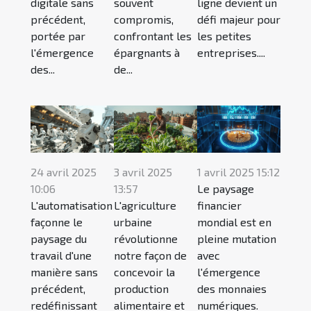
digitale sans
souvent
ligne devient un
précédent,
compromis,
défi majeur pour
portée par
confrontant les
les petites
l'émergence
épargnants à
entreprises....
des...
de...
24 avril 2025
3 avril 2025
1 avril 2025 15:12
10:06
13:57
Le paysage
L'automatisation
L'agriculture
financier
façonne le
urbaine
mondial est en
paysage du
révolutionne
pleine mutation
travail d'une
notre façon de
avec
manière sans
concevoir la
l'émergence
précédent,
production
des monnaies
redéfinissant
alimentaire et
numériques.