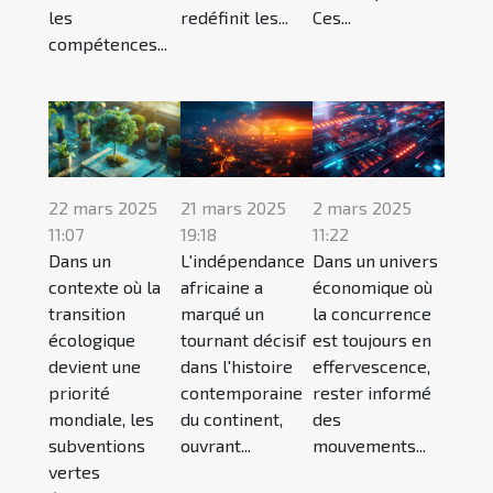
les
redéfinit les...
Ces...
compétences...
22 mars 2025
21 mars 2025
2 mars 2025
11:07
19:18
11:22
Dans un
L'indépendance
Dans un univers
contexte où la
africaine a
économique où
transition
marqué un
la concurrence
écologique
tournant décisif
est toujours en
devient une
dans l'histoire
effervescence,
priorité
contemporaine
rester informé
mondiale, les
du continent,
des
subventions
ouvrant...
mouvements...
vertes