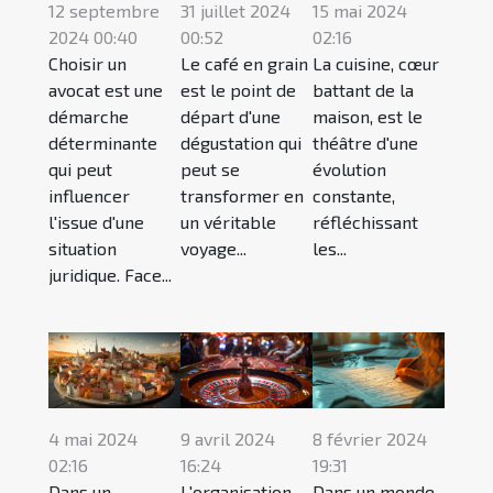
12 septembre
31 juillet 2024
15 mai 2024
2024 00:40
00:52
02:16
Choisir un
Le café en grain
La cuisine, cœur
avocat est une
est le point de
battant de la
démarche
départ d'une
maison, est le
déterminante
dégustation qui
théâtre d'une
qui peut
peut se
évolution
influencer
transformer en
constante,
l'issue d'une
un véritable
réfléchissant
situation
voyage...
les...
juridique. Face...
4 mai 2024
9 avril 2024
8 février 2024
02:16
16:24
19:31
Dans un
L'organisation
Dans un monde