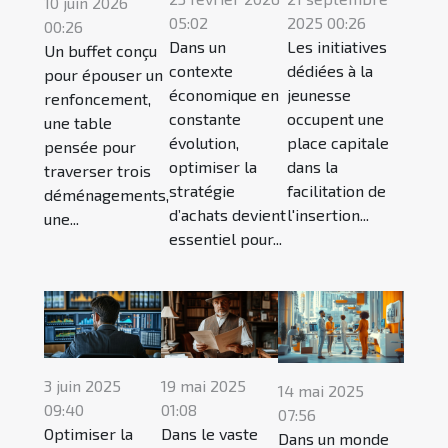
10 juin 2026
05:02
2025 00:26
00:26
Dans un
Les initiatives
Un buffet conçu
contexte
dédiées à la
pour épouser un
économique en
jeunesse
renfoncement,
constante
occupent une
une table
évolution,
place capitale
pensée pour
optimiser la
dans la
traverser trois
stratégie
facilitation de
déménagements,
d’achats devient
l'insertion...
une...
essentiel pour...
3 juin 2025
19 mai 2025
14 mai 2025
09:40
01:08
07:56
Optimiser la
Dans le vaste
Dans un monde