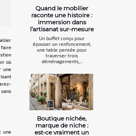
Quand le mobilier
raconte une histoire :
immersion dans
l’artisanat sur-mesure
Un buffet conçu pour
llier
épouser un renfoncement,
faire
une table pensée pour
stion
traverser trois
déménagements,...
oir où
r une
risant
parez-
 sans
Boutique nichée,
marque de niche :
t une
est-ce vraiment un