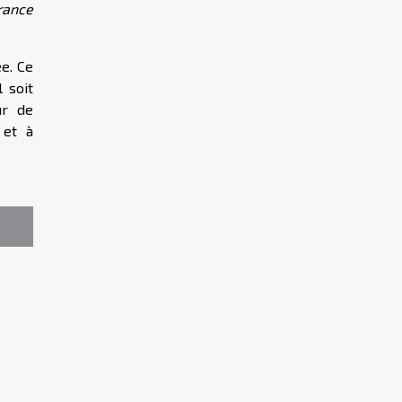
rance
ée. Ce
 soit
ur de
 et à