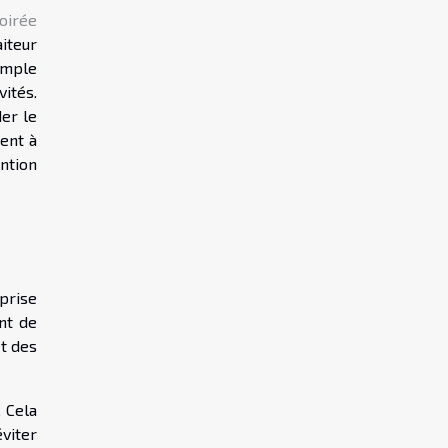
oirée
aiteur
emple
vités.
der le
ent à
ntion
prise
nt de
t des
 Cela
viter