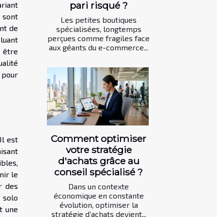
pari risqué ?
riant
sont
Les petites boutiques
ent de
spécialisées, longtemps
perçues comme fragiles face
cluant
aux géants du e-commerce...
 être
alité
 pour
Comment optimiser
Il est
votre stratégie
isant
d'achats grâce au
ibles,
conseil spécialisé ?
nir le
r des
Dans un contexte
économique en constante
 solo
évolution, optimiser la
st une
stratégie d’achats devient...