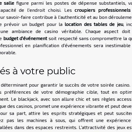
e salle
figure parmi les postes de dépense substantiels, va
capacité de l'endroit choisi. Les
croupiers professionnels
ur savoir-faire contribue à l'authenticité et au bon déroulem
de prévoir un budget pour la
location des tables de jeu
, in
r une ambiance de casino véritable. Chaque aspect doit
le
budget d'événement
soit respecté sans compromettre la qu
rofessionnel en planification d'événements sera inestimable
morable.
és à votre public
déterminant pour garantir le succès de votre soirée casino. 
s préférences de votre démographie cible, tout en optim
ment. Le blackjack, avec son allure chic et ses règles access
ique des casinos, promet une expérience vibrante et peut deve
pour sa part, attire les esprits stratégiques et peut suscite
iez pas les machines à sous, qui offrent une expérience
allées dans des espaces restreints. L'attractivité des jeux e