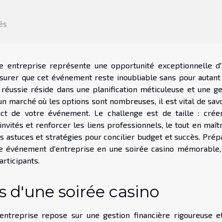
tés
re entreprise représente une opportunité exceptionnelle d'a
ssurer que cet événement reste inoubliable sans pour autant 
réussie réside dans une planification méticuleuse et une ge
n marché où les options sont nombreuses, il est vital de sav
ct de votre événement. Le challenge est de taille : crée
nvités et renforcer les liens professionnels, le tout en maît
es astuces et stratégies pour concilier budget et succès. Pré
e événement d'entreprise en une soirée casino mémorable,
articipants.
 d'une soirée casino
 entreprise repose sur une gestion financière rigoureuse e