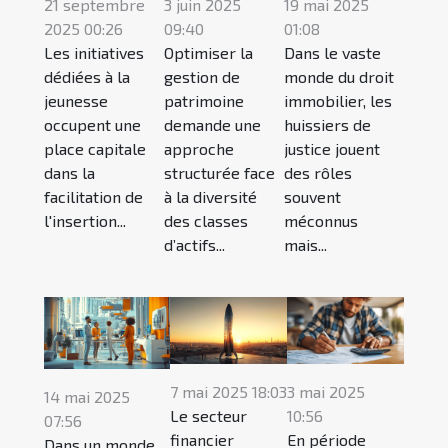
21 septembre
3 juin 2025
19 mai 2025
2025 00:26
09:40
01:08
Les initiatives
Optimiser la
Dans le vaste
dédiées à la
gestion de
monde du droit
jeunesse
patrimoine
immobilier, les
occupent une
demande une
huissiers de
place capitale
approche
justice jouent
dans la
structurée face
des rôles
facilitation de
à la diversité
souvent
l'insertion...
des classes
méconnus
d’actifs...
mais...
7 mai 2025 18:03
3 mai 2025
14 mai 2025
Le secteur
10:56
07:56
financier
En période
Dans un monde