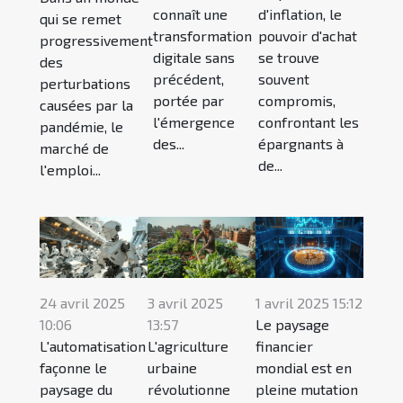
connaît une
d'inflation, le
qui se remet
transformation
pouvoir d'achat
progressivement
digitale sans
se trouve
des
précédent,
souvent
perturbations
portée par
compromis,
causées par la
l'émergence
confrontant les
pandémie, le
des...
épargnants à
marché de
de...
l'emploi...
24 avril 2025
3 avril 2025
1 avril 2025 15:12
10:06
13:57
Le paysage
L'automatisation
L'agriculture
financier
façonne le
urbaine
mondial est en
paysage du
révolutionne
pleine mutation