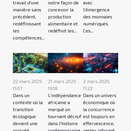
travail d'une
notre façon de
avec
manière sans
concevoir la
l'émergence
précédent,
production
des monnaies
redéfinissant
alimentaire et
numériques.
les
redéfinit les...
Ces...
compétences...
22 mars 2025
21 mars 2025
2 mars 2025
11:07
19:18
11:22
Dans un
L'indépendance
Dans un univers
contexte où la
africaine a
économique où
transition
marqué un
la concurrence
écologique
tournant décisif
est toujours en
devient une
dans l'histoire
effervescence,
priorité
contemporaine
rester informé