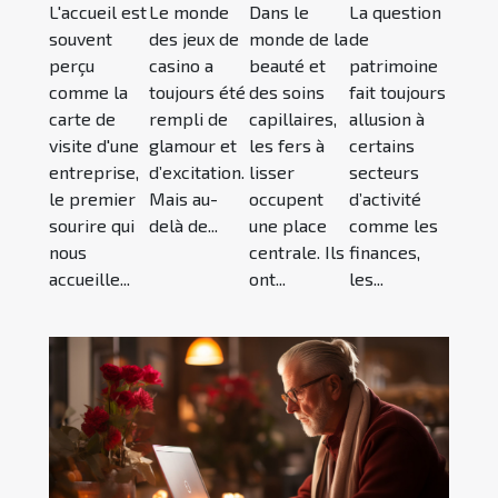
L'accueil est
Le monde
Dans le
La question
souvent
des jeux de
monde de la
de
perçu
casino a
beauté et
patrimoine
comme la
toujours été
des soins
fait toujours
carte de
rempli de
capillaires,
allusion à
visite d'une
glamour et
les fers à
certains
entreprise,
d’excitation.
lisser
secteurs
le premier
Mais au-
occupent
d’activité
sourire qui
delà de...
une place
comme les
nous
centrale. Ils
finances,
accueille...
ont...
les...