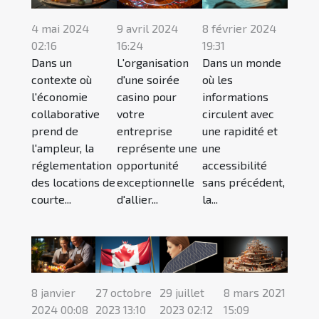
4 mai 2024
9 avril 2024
8 février 2024
02:16
16:24
19:31
Dans un
L'organisation
Dans un monde
contexte où
d'une soirée
où les
l'économie
casino pour
informations
collaborative
votre
circulent avec
prend de
entreprise
une rapidité et
l'ampleur, la
représente une
une
réglementation
opportunité
accessibilité
des locations de
exceptionnelle
sans précédent,
courte...
d'allier...
la...
8 janvier
27 octobre
29 juillet
8 mars 2021
2024 00:08
2023 13:10
2023 02:12
15:09