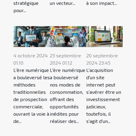
stratégique
un vecteur...
à son impact...
pour...
4 octobre 2024
23 septembre
20 septembre
01:10
2024 01:12
2024 23:45
L'ère numérique
L'ère numérique
L'acquisition
a bouleversé les
a bouleversé
d'un site
méthodes
nos modes de
internet peut
traditionnelles
consommation,
s'avérer être un
de prospection
offrant des
investissement
commerciale,
opportunités
judicieux,
ouvrant la voie à
inédites pour
toutefois, il
de...
réaliser des...
s'agit d'un...