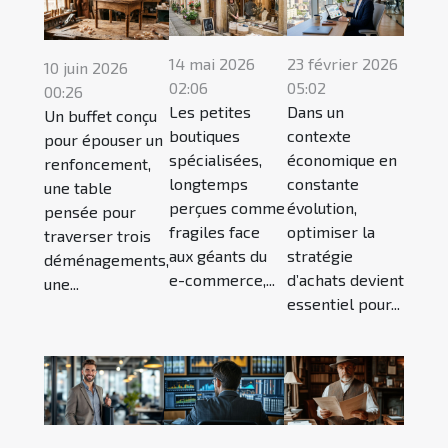
14 mai 2026
23 février 2026
10 juin 2026
02:06
05:02
00:26
Les petites
Dans un
Un buffet conçu
boutiques
contexte
pour épouser un
spécialisées,
économique en
renfoncement,
longtemps
constante
une table
perçues comme
évolution,
pensée pour
fragiles face
optimiser la
traverser trois
aux géants du
stratégie
déménagements,
e-commerce,...
d’achats devient
une...
essentiel pour...