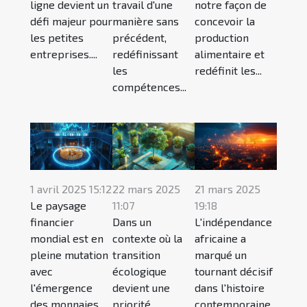
ligne devient un
travail d'une
notre façon de
défi majeur pour
manière sans
concevoir la
les petites
précédent,
production
entreprises....
redéfinissant
alimentaire et
les
redéfinit les...
compétences...
1 avril 2025 15:12
22 mars 2025
21 mars 2025
Le paysage
11:07
19:18
financier
Dans un
L'indépendance
mondial est en
contexte où la
africaine a
pleine mutation
transition
marqué un
avec
écologique
tournant décisif
l'émergence
devient une
dans l'histoire
des monnaies
priorité
contemporaine