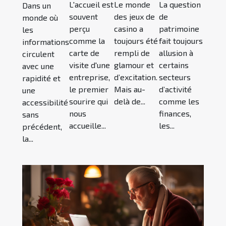
L'accueil est
Le monde
La question
Dans un
souvent
des jeux de
de
monde où
perçu
casino a
patrimoine
les
comme la
toujours été
fait toujours
informations
carte de
rempli de
allusion à
circulent
visite d'une
glamour et
certains
avec une
entreprise,
d’excitation.
secteurs
rapidité et
le premier
Mais au-
d’activité
une
sourire qui
delà de...
comme les
accessibilité
nous
finances,
sans
accueille...
les...
précédent,
la...