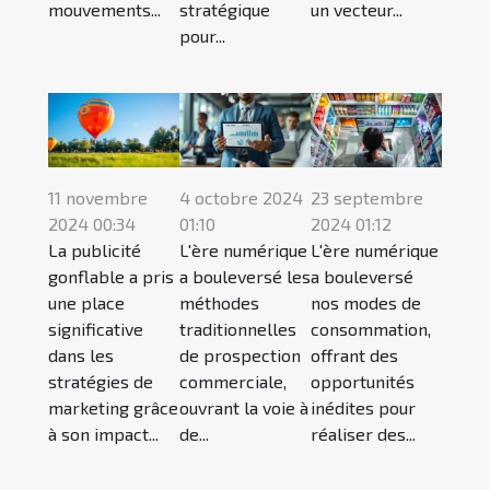
mouvements...
stratégique
un vecteur...
pour...
11 novembre
4 octobre 2024
23 septembre
2024 00:34
01:10
2024 01:12
La publicité
L'ère numérique
L'ère numérique
gonflable a pris
a bouleversé les
a bouleversé
une place
méthodes
nos modes de
significative
traditionnelles
consommation,
dans les
de prospection
offrant des
stratégies de
commerciale,
opportunités
marketing grâce
ouvrant la voie à
inédites pour
à son impact...
de...
réaliser des...