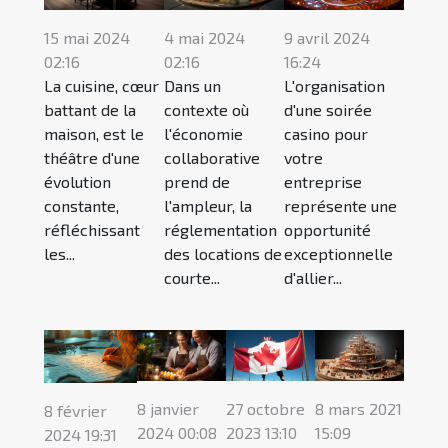
15 mai 2024
4 mai 2024
9 avril 2024
02:16
02:16
16:24
La cuisine, cœur
Dans un
L'organisation
battant de la
contexte où
d'une soirée
maison, est le
l'économie
casino pour
théâtre d'une
collaborative
votre
évolution
prend de
entreprise
constante,
l'ampleur, la
représente une
réfléchissant
réglementation
opportunité
les...
des locations de
exceptionnelle
courte...
d'allier...
8 janvier
27 octobre
8 mars 2021
8 février
2024 00:08
2023 13:10
15:09
2024 19:31