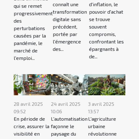
connaît une
d'inflation, le
qui se remet
transformation
pouvoir d'achat
progressivement
digitale sans
se trouve
des
précédent,
souvent
perturbations
portée par
compromis,
causées par la
l'émergence
confrontant les
pandémie, le
des...
épargnants à
marché de
de...
l'emploi...
28 avril 2025
24 avril 2025
3 avril 2025
09:52
10:06
13:57
En période de
L'automatisation
L'agriculture
crise, assurer la
façonne le
urbaine
visibilité en
paysage du
révolutionne